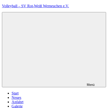
Zum
Volleyball – SV Rot-Weiß Werneuchen e.V.
Inhalt
springen
Menü
Start
Neues
Anfahrt
Galerie